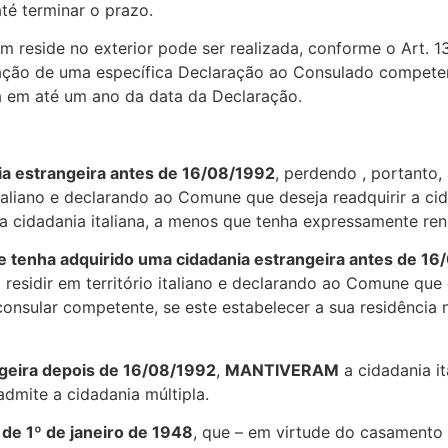
até terminar o prazo.
em reside no exterior pode ser realizada, conforme o Art. 1
ção de uma específica Declaração ao Consulado competen
ana em até um ano da data da Declaração.
ia estrangeira antes de 16/08/1992
, perdendo , portanto, 
 italiano e declarando ao Comune que deseja readquirir a ci
a cidadania italiana, a menos que tenha expressamente ren
que tenha adquirido uma cidadania estrangeira antes de 1
residir em território italiano e declarando ao Comune que d
onsular competente, se este estabelecer a sua residência 
ngeira depois de 16/08/1992
,
MANTIVERAM
a cidadania i
dmite a cidadania múltipla.
de 1º de janeiro de 1948
, que – em virtude do casamento