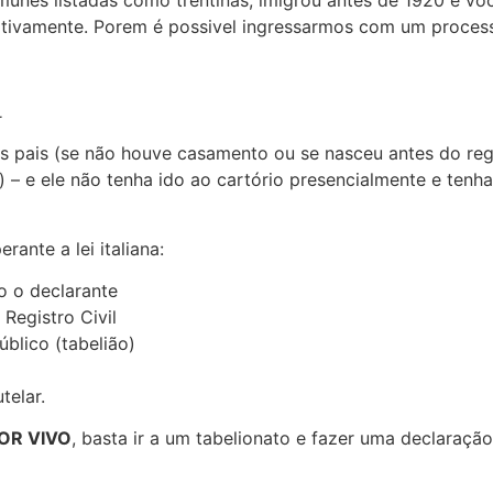
unes listadas como trentinas, imigrou antes de 1920 e vo
ativamente. Porem é possivel ingressarmos com um processo
L
pais (se não houve casamento ou se nasceu antes do regis
) – e ele não tenha ido ao cartório presencialmente e tenha
ante a lei italiana:
do o declarante
Registro Civil
úblico (tabelião)
telar.
FOR VIVO
, basta ir a um tabelionato e fazer uma declaraçã