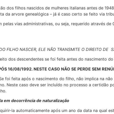
ção dos filhos nascidos de mulheres italianas antes de 1948 
da arvore genealógica – já é caso certo se feito via tribun
 pelas vias administrativas, ou seja, requerido através de 
DO FILHO NASCER, ELE NÃO TRANSMITE O DIREITO DE 
ireito dos descendentes se foi feita antes do nascimento do 
PÓS 16/08/1992. NESTE CASO NÃO SE PERDE SEM RENÚ
e foi feita após o nascimento do filho, não implica na não 
 Neste caso deve ser incluído no processo a certidão pos
lho.
da em decorrência de naturalização
uirir-la automaticamente após um ano da data na qual esta