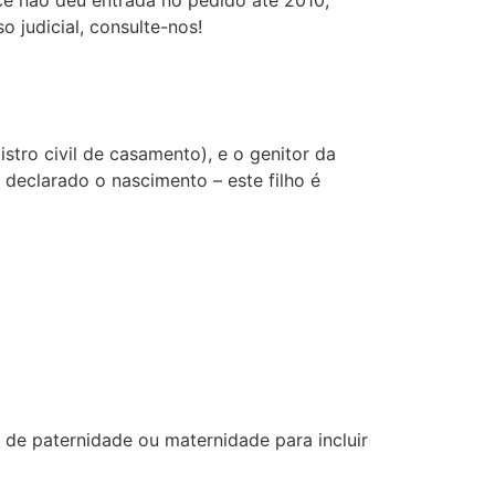
cê não deu entrada no pedido até 2010,
 judicial, consulte-nos!
tro civil de casamento), e o genitor da
 declarado o nascimento – este filho é
o de paternidade ou maternidade para incluir