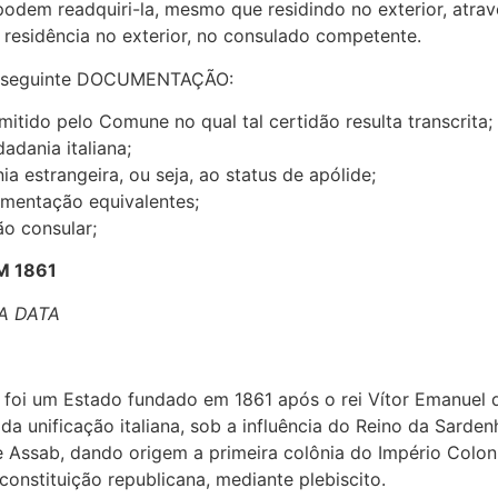
 podem readquiri-la, mesmo que residindo no exterior, atr
e residência no exterior, no consulado competente.
 seguinte DOCUMENTAÇÃO:
mitido pelo Comune no qual tal certidão resulta transcrita;
dania italiana;
a estrangeira, ou seja, ao status de apólide;
umentação equivalentes;
ão consular;
M 1861
A DATA
lia) foi um Estado fundado em 1861 após o rei Vítor Emanuel
 da unificação italiana, sob a influência do Reino da Sarde
Assab, dando origem a primeira colônia do Império Colonia
onstituição republicana, mediante plebiscito.