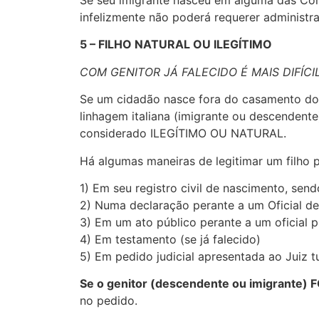
Se seu imigrante nasceu em alguma das Com
infelizmente não poderá requerer administr
5 – FILHO NATURAL OU ILEGÍTIMO
COM GENITOR JÁ FALECIDO É MAIS DIFÍCI
Se um cidadão nasce fora do casamento dos 
linhagem italiana (imigrante ou descendente
considerado ILEGÍTIMO OU NATURAL.
Há algumas maneiras de legitimar um filho per
1) Em seu registro civil de nascimento, sen
2) Numa declaração perante a um Oficial de 
3) Em um ato público perante a um oficial p
4) Em testamento (se já falecido)
5) Em pedido judicial apresentada ao Juiz tu
Se o genitor (descendente ou imigrante) 
no pedido.