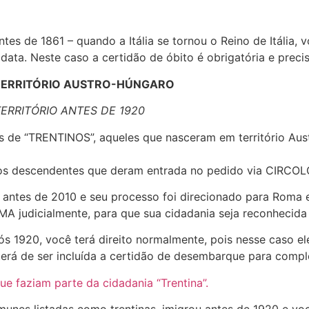
ntes de 1861 – quando a Itália se tornou o Reino de Itália,
data. Neste caso a certidão de óbito é obrigatória e preci
O TERRITÓRIO AUSTRO-HÚNGARO
ERRITÓRIO ANTES DE 1920
 de “TRENTINOS”, aqueles que nasceram em território Aust
ra os descendentes que deram entrada no pedido via CIRCO
do antes de 2010 e seu processo foi direcionado para Roma 
MA judicialmente, para que sua cidadania seja reconhecid
 1920, você terá direito normalmente, pois nesse caso ele 
ui terá de ser incluída a certidão de desembarque para comp
ue faziam parte da cidadania “Trentina”.