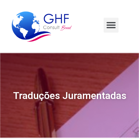
Glossário Tribunal Italiano
Traduções Juramentadas